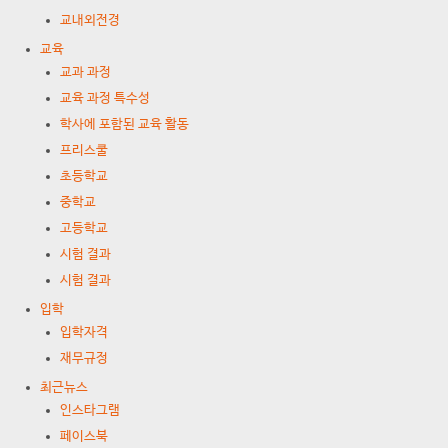
교내외전경
교육
교과 과정
교육 과정 특수성
학사에 포함된 교육 활동
프리스쿨
초등학교
중학교
고등학교
시험 결과
시험 결과
입학
입학자격
재무규정
최근뉴스
인스타그램
페이스북