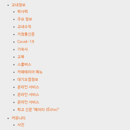
교내정보
학사력
주요 정보
교내수칙
가정통신문
Covid-19
기숙사
교복
스쿨버스
카페테리아 메뉴
대기오염정보
온라인 서비스
온라인 서비스
온라인 서비스
학교 신문 "메아리 (Écho)"
커뮤니티
사진