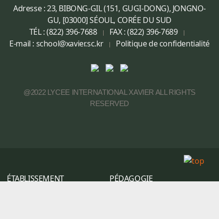
Adresse : 23, BIBONG-GIL (151, GUGI-DONG), JONGNO-
GU, [03000] SÉOUL, CORÉE DU SUD
TÉL : (822) 396-7688
FAX : (822) 396-7689
E-mail :
school@xavier.sc.kr
Politique de confidentialité
@2022 LYCEE INTERNATIONAL XAVIER ALL RIGHTS
RESERVED
ÉTABLISSEMENT
PÉDAGOGIE
Présentation
Cursus
Esprit éducatif
Maternelle