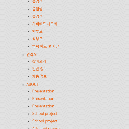
졸업생
졸업생
졸업생
하비에르 사도회
학부모
학부모
협력 학교 및 재단
연락처
찾아오기
일반 정보
채용 정보
ABOUT
Presentation
Presentation
Presentation
School project
School project
Affiliated schools