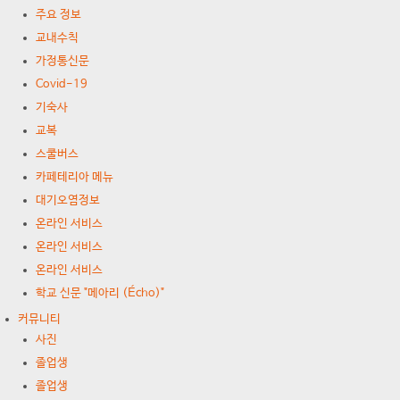
주요 정보
교내수칙
가정통신문
Covid-19
기숙사
교복
스쿨버스
카페테리아 메뉴
대기오염정보
온라인 서비스
온라인 서비스
온라인 서비스
학교 신문 "메아리 (Écho)"
커뮤니티
사진
졸업생
졸업생