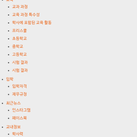
교과 과정
교육 과정 특수성
학사에 포함된 교육 활동
프리스쿨
초등학교
중학교
고등학교
시험 결과
시험 결과
입학
입학자격
재무규정
최근뉴스
인스타그램
페이스북
교내정보
학사력