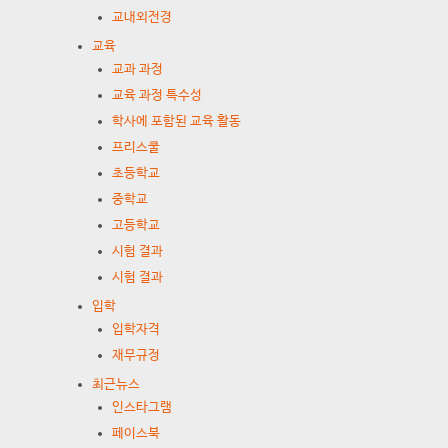
교내외전경
교육
교과 과정
교육 과정 특수성
학사에 포함된 교육 활동
프리스쿨
초등학교
중학교
고등학교
시험 결과
시험 결과
입학
입학자격
재무규정
최근뉴스
인스타그램
페이스북