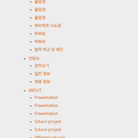
졸업생
졸업생
졸업생
하비에르 사도회
학부모
학부모
협력 학교 및 재단
연락처
찾아오기
일반 정보
채용 정보
ABOUT
Presentation
Presentation
Presentation
School project
School project
Affiliated schools