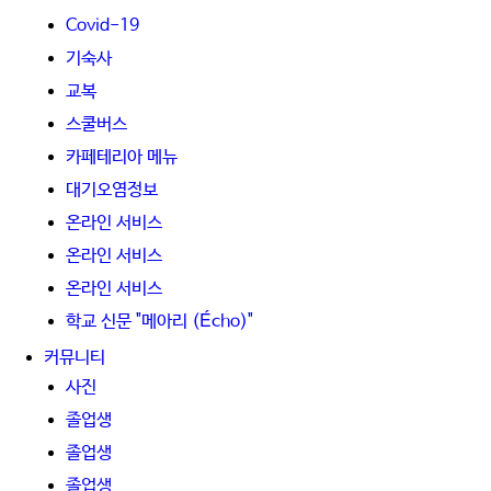
Covid-19
기숙사
교복
스쿨버스
카페테리아 메뉴
대기오염정보
온라인 서비스
온라인 서비스
온라인 서비스
학교 신문 "메아리 (Écho)"
커뮤니티
사진
졸업생
졸업생
졸업생