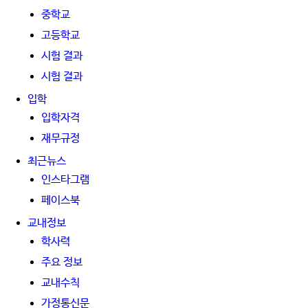
중학교
고등학교
시험 결과
시험 결과
입학
입학자격
재무규정
최근뉴스
인스타그램
페이스북
교내정보
학사력
주요 정보
교내수칙
가정통신문