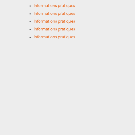
Informations pratiques
Informations pratiques
Informations pratiques
Informations pratiques
Informations pratiques
Informations pratiques
Informations pratiques
Services en ligne
Services en ligne
Services en ligne
Journal « Écho »
COMMUNAUTÉ
Photographies
Alumni
Alumni
Alumni
Communauté SFX