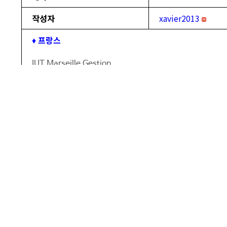
작성자
xavier2013
♦
프랑스
IUT Marseille Gestion
IUT Aix en Provence Gestion
IUT Cergy Pontoise
INSA Lyon
Sciences Po Le Havre
Beaux Arts Nancy – Psycho
Ecole de mode Paris
Beaux Arts Nancy