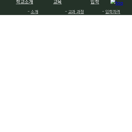
학교소개
교육
입학
소개
교과 과정
입학자격
교육이념
프리스쿨
재무규정
교육재단
초등학교
교사진
중학교
교내외전경
고등학교
시험 결과
최근뉴스
교내정보
커뮤니티
인스타그램
학사력
사진
페이스북
주요 정보
졸업생
온라인
하비에르
서비스
사도회
학교 신문
학부모
"메아리