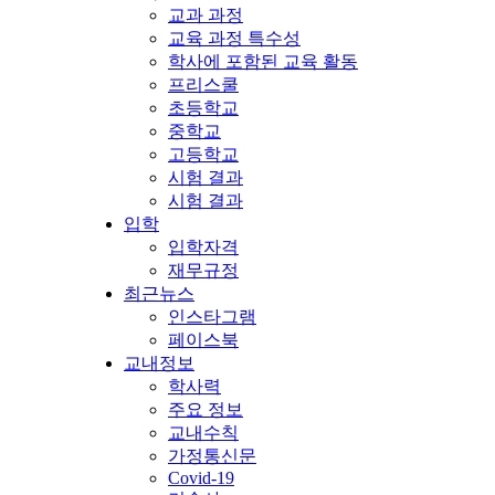
교과 과정
교육 과정 특수성
학사에 포함된 교육 활동
프리스쿨
초등학교
중학교
고등학교
시험 결과
시험 결과
입학
입학자격
재무규정
최근뉴스
인스타그램
페이스북
교내정보
학사력
주요 정보
교내수칙
가정통신문
Covid-19