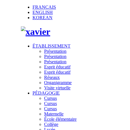
FRANÇAIS
ENGLISH
KOREAN
ÉTABLISSEMENT
Présentation
Présentation
Présentation
Esprit éducatif
Esprit éducatif
Réseaux
Organigramme
Visite virtuelle
PÉDAGOGIE
Cursus
Cursus
Cursus
Maternelle
École élémentaire
Collège
Lycée