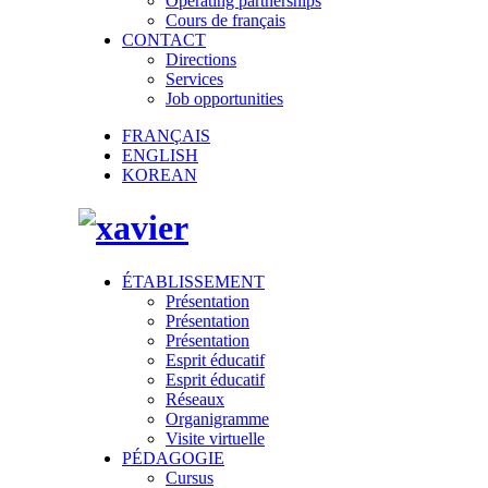
Operating partnerships
Cours de français
CONTACT
Directions
Services
Job opportunities
FRANÇAIS
ENGLISH
KOREAN
ÉTABLISSEMENT
Présentation
Présentation
Présentation
Esprit éducatif
Esprit éducatif
Réseaux
Organigramme
Visite virtuelle
PÉDAGOGIE
Cursus