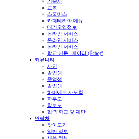
기숙사
교복
스쿨버스
카페테리아 메뉴
대기오염정보
온라인 서비스
온라인 서비스
온라인 서비스
학교 신문 "메아리 (Écho)"
커뮤니티
사진
졸업생
졸업생
졸업생
하비에르 사도회
학부모
학부모
협력 학교 및 재단
연락처
찾아오기
일반 정보
채용 정보