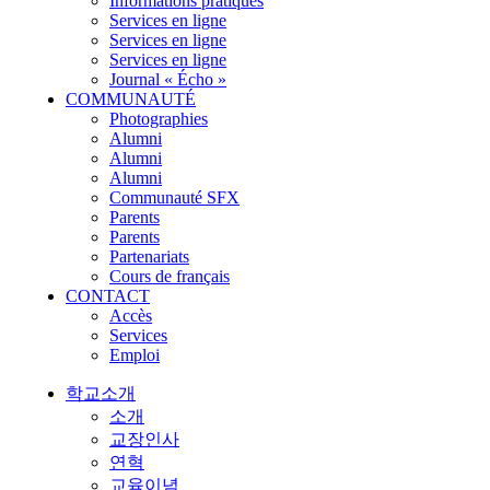
Informations pratiques
Services en ligne
Services en ligne
Services en ligne
Journal « Écho »
COMMUNAUTÉ
Photographies
Alumni
Alumni
Alumni
Communauté SFX
Parents
Parents
Partenariats
Cours de français
CONTACT
Accès
Services
Emploi
학교소개
소개
교장인사
연혁
교육이념