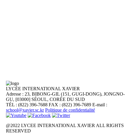
LYCÉE INTERNATIONAL XAVIER
Adresse : 23, BIBONG-GIL (151, GUGI-DONG), JONGNO-
GU, [03000] SÉOUL, CORÉE DU SUD
TÉL : (822) 396-7688
FAX : (822) 396-7689
E-mail :
school@xavier.sc.kr
Politique de confidentialité
@2022 LYCEE INTERNATIONAL XAVIER ALL RIGHTS
RESERVED