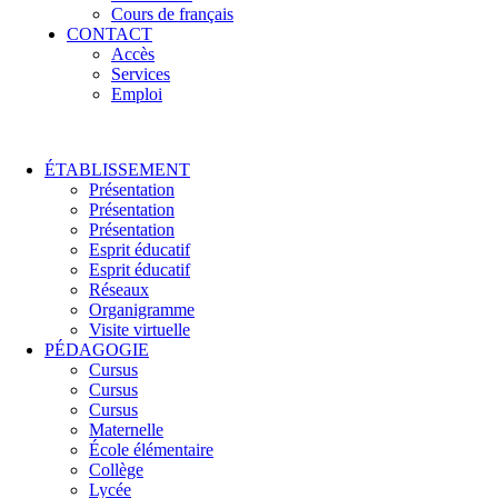
Cours de français
CONTACT
Accès
Services
Emploi
ÉTABLISSEMENT
Présentation
Présentation
Présentation
Esprit éducatif
Esprit éducatif
Réseaux
Organigramme
Visite virtuelle
PÉDAGOGIE
Cursus
Cursus
Cursus
Maternelle
École élémentaire
Collège
Lycée