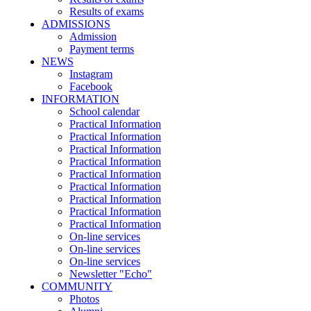
Results of exams
ADMISSIONS
Admission
Payment terms
NEWS
Instagram
Facebook
INFORMATION
School calendar
Practical Information
Practical Information
Practical Information
Practical Information
Practical Information
Practical Information
Practical Information
Practical Information
Practical Information
On-line services
On-line services
On-line services
Newsletter "Echo"
COMMUNITY
Photos