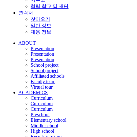
협력 학교 및 재단
연락처
찾아오기
일반 정보
채용 정보
ABOUT
Presentation
Presentation
Presentation
School project
School project
Affiliated schools
Faculty team
Virtual tour
ACADEMICS
Curriculum
Curriculum
Curriculum
Preschool
Elementary school
Middle school
High school
Results of exams