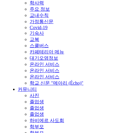
학사력
주요 정보
교내수칙
가정통신문
Covid-19
기숙사
교복
스쿨버스
카페테리아 메뉴
대기오염정보
온라인 서비스
온라인 서비스
온라인 서비스
학교 신문 "메아리 (Écho)"
커뮤니티
사진
졸업생
졸업생
졸업생
하비에르 사도회
학부모
학부모