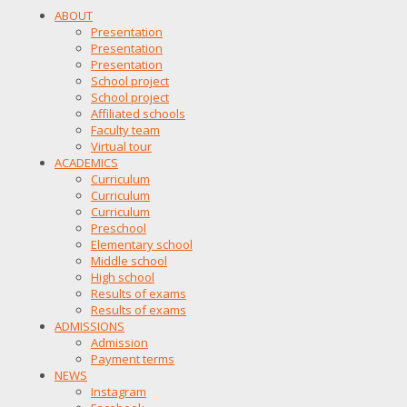
ABOUT
Presentation
Presentation
Presentation
School project
School project
Affiliated schools
Faculty team
Virtual tour
ACADEMICS
Curriculum
Curriculum
Curriculum
Preschool
Elementary school
Middle school
High school
Results of exams
Results of exams
ADMISSIONS
Admission
Payment terms
NEWS
Instagram