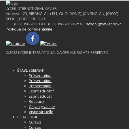
LYCÉE INTERNATIONAL XAVIER
Adresse : 23, BIBONG-GIL (151, GUGI-DONG), JONGNO-GU, [03000]
SÉOUL, CORÉE DU SUD
TÉL : (822) 396-7688
FAX : (822) 396-7689
E-mail :
school@xavier.sc.kr
Politique de confidentialité
@2022 LYCEE INTERNATIONAL XAVIER ALL RIGHTS RESERVED
ÉTABLISSEMENT
Présentation
Présentation
Présentation
Esprit éducatif
Esprit éducatif
Réseaux
Organigramme
Visite virtuelle
PÉDAGOGIE
Cursus
Cursus