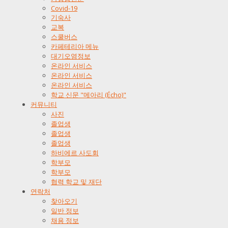
Covid-19
기숙사
교복
스쿨버스
카페테리아 메뉴
대기오염정보
온라인 서비스
온라인 서비스
온라인 서비스
학교 신문 "메아리 (Écho)"
커뮤니티
사진
졸업생
졸업생
졸업생
하비에르 사도회
학부모
학부모
협력 학교 및 재단
연락처
찾아오기
일반 정보
채용 정보