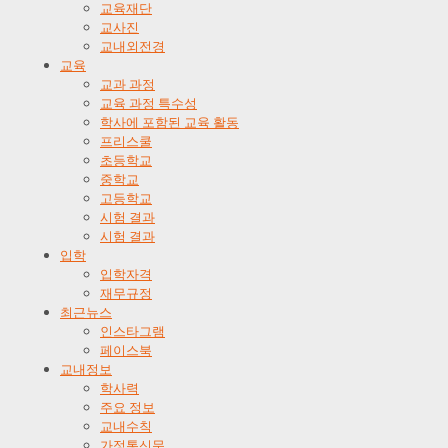
교육재단
교사진
교내외전경
교육
교과 과정
교육 과정 특수성
학사에 포함된 교육 활동
프리스쿨
초등학교
중학교
고등학교
시험 결과
시험 결과
입학
입학자격
재무규정
최근뉴스
인스타그램
페이스북
교내정보
학사력
주요 정보
교내수칙
가정통신문