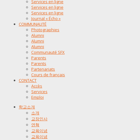
Services en ligne
Services en ligne
Services en ligne
Journal « Écho »
COMMUNAUTÉ
Photographies
Alumni
Alumni
Alumni
Communauté SFX
Parents
Parents
Partenariats
Cours de français
CONTACT
Accès
Services
Emploi
학교소개
소개
교장인사
연혁
교육이념
교육이념