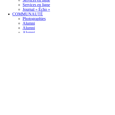
Services en ligne
Services en ligne
Journal « Écho »
COMMUNAUTÉ
Photographies
Alumni
Alumni
Alumni
Communauté SFX
Parents
Parents
Partenariats
Cours de français
CONTACT
Accès
Services
Emploi
학교소개
소개
교장인사
연혁
교육이념
교육이념